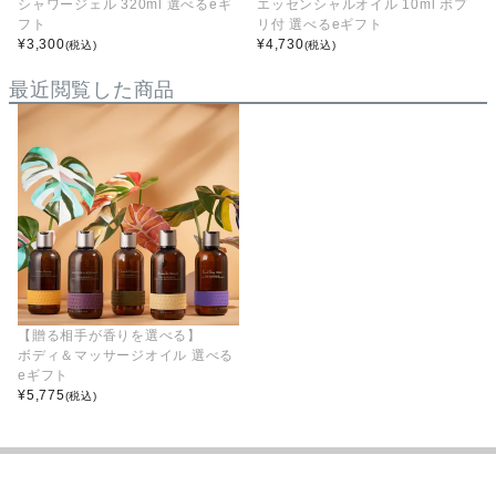
シャワージェル 320ml 選べるeギ
エッセンシャルオイル 10ml ポプ
フト
リ付 選べるeギフト
¥
3,300
¥
4,730
(税込)
(税込)
最近閲覧した商品
【贈る相手が香りを選べる】
ボディ＆マッサージオイル 選べる
eギフト
¥
5,775
(税込)