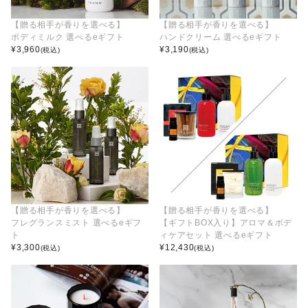
【贈る相手が香りを選べる】
【贈る相手が香りを選べる】
ボディミルク 選べるeギフト
ハンドクリーム 選べるeギフト
¥
3,960
¥
3,190
(税込)
(税込)
【贈る相手が香りを選べる】
【贈る相手が香りを選べる】
フレグランスミスト 選べるeギフ
【ギフトBOX入り】アロマ＆ボデ
ト
ィケアセット 選べるeギフト
¥
3,300
¥
12,430
(税込)
(税込)