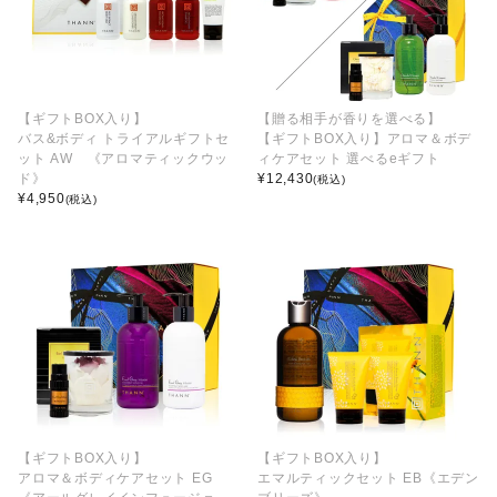
【ギフトBOX入り】
【贈る相手が香りを選べる】
バス&ボディ トライアルギフトセ
【ギフトBOX入り】アロマ＆ボデ
ット AW 《アロマティックウッ
ィケアセット 選べるeギフト
ド》
¥
12,430
(税込)
¥
4,950
(税込)
【ギフトBOX入り】
【ギフトBOX入り】
アロマ＆ボディケアセット EG
エマルティックセット EB《エデン