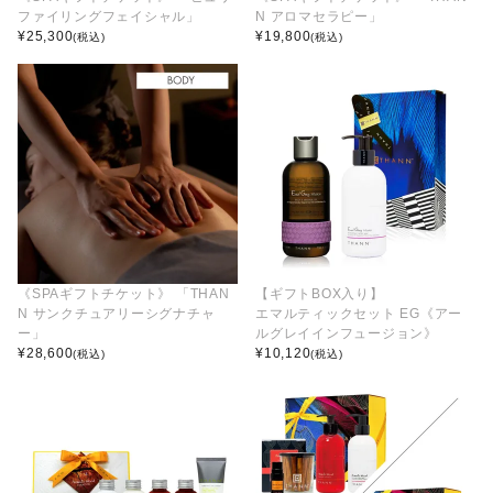
ファイリングフェイシャル」
N アロマセラピー」
¥
25,300
¥
19,800
(税込)
(税込)
《SPAギフトチケット》 「THAN
【ギフトBOX入り】
N サンクチュアリーシグナチャ
エマルティックセット EG《アー
ー」
ルグレイインフュージョン》
¥
28,600
¥
10,120
(税込)
(税込)