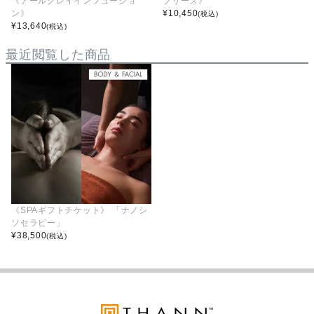
《アールグレイインフュージョ
ブリーズ》
ン》
¥
10,450
(税込)
¥
13,640
(税込)
最近閲覧した商品
《SPAギフトチケット》 「ナノシ
ソセラピー」
¥
38,500
(税込)