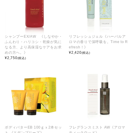
シャンプーEX/AW 《しなやか・
リフレッシュジェル《ハーバルア
ふんわり・ハリコシ・乾燥が気に
ロマの香りで深呼吸を。Time to R
なる方、より高保湿なケアをお求
efresh！》
めの方へ。》
¥
2,420
(税込)
¥
2,750
(税込)
ボディバターEB 100ｇｘ2本セッ
フレグランスミスト AW《アロマ
ト 《エデンブリーズ》
ティックウッド》