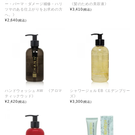
ー・パーマ・ダメージ補修・ハリ
《髪のための美容液》
ツヤのある仕上がりをお求めの方
¥
3,410
(税込)
へ。》
¥
2,640
(税込)
ハンドウォッシュ AW 《アロマ
シャワージェル EB《エデンブリー
ティックウッド》
ズ》
¥
2,420
¥
3,300
(税込)
(税込)