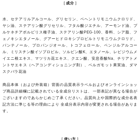
成分
水、セテアリルアルコール、グリセリン、ベヘントリモニウムクロリド、
ヤシ油、ステアリン酸グリセリル、フタル酸ジエチル、アーモンド油、プ
ルケネチアボルビリス種子油、ステアリン酸PEG-100、香料、シア脂、フ
ェノキシエタノール、グアーヒドロキシプロピルトリモニウムクロリド、
パンテノール、プロパンジオール、トコフェロール、ベンジルアルコー
ル、ミリスチン酸イソプロピル、ソルビン酸K、エタノール、レピジウムメ
イエニ根エキス、マツリカ花エキス、クエン酸、安息香酸Na、チリアトメ
ントサエキス（ヘアコンディショニング剤）、ベルガモット果実油、ダマ
スクバラ花油
商品本体（および外装箱）背面の品質表示ラベルおよびオンラインショッ
プ商品詳細欄に記載されている全成分リストは、 一部表記が異なる場合が
ございますのであらかじめご了承ください。品質向上や国際的な成分名表
記方法に準じる等の理由により 全成分表示内容が変更される場合がありま
す。
使い方