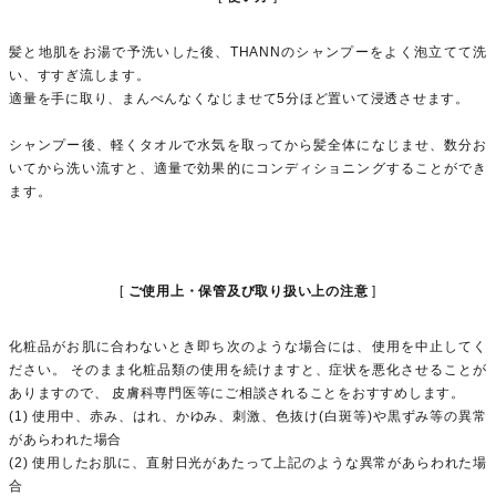
髪と地肌をお湯で予洗いした後、THANNのシャンプーをよく泡立てて洗
い、すすぎ流します。
適量を手に取り、まんべんなくなじませて5分ほど置いて浸透させます。
シャンプー後、軽くタオルで水気を取ってから髪全体になじませ、数分お
いてから洗い流すと、適量で効果的にコンディショニングすることができ
ます。
ご使用上・保管及び取り扱い上の注意
化粧品がお肌に合わないとき即ち次のような場合には、使用を中止してく
ださい。 そのまま化粧品類の使用を続けますと、症状を悪化させることが
ありますので、 皮膚科専門医等にご相談されることをおすすめします。
(1) 使用中、赤み、はれ、かゆみ、刺激、色抜け(白斑等)や黒ずみ等の異常
があらわれた場合
(2) 使用したお肌に、直射日光があたって上記のような異常があらわれた場
合