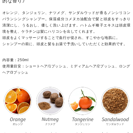
的な香り》
オレンジ、タンジェリン、ナツメグ、サンダルウッドが香るノンシリコン
バランシングシャンプー。保湿成分コメヌカ油配合で髪と頭皮をすっきり
清潔にし、うるおし、優しく洗い上げます。ハトムギ種子エキスは頭皮環
境を整え、ケラチンは髪にハリコシを出してくれます。
頭皮をよくマッサージすることで血行が促され、すこやかな地肌に。
シャンプーの前に、頭皮と髪をお湯で予洗いしていただくと効果的です。
内容量：250ml
使用量目安：ショートヘア/1プッシュ、ミディアムヘア/2プッシュ、ロング
ヘア/3プッシュ