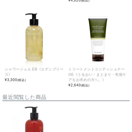
¥
4,620
(税込)
シャワージェル EB《エデンブリー
トリートメントコンディショナー
ズ》
OE《うるおい・まとまり・乾燥ケ
¥
3,300
アをお求めの方へ。》
(税込)
¥
2,640
(税込)
最近閲覧した商品