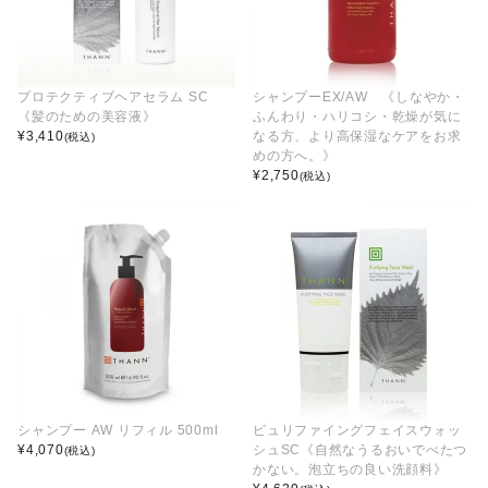
プロテクティブヘアセラム SC
シャンプーEX/AW 《しなやか・
《髪のための美容液》
ふんわり・ハリコシ・乾燥が気に
¥
3,410
なる方、より高保湿なケアをお求
(税込)
めの方へ。》
¥
2,750
(税込)
シャンプー AW リフィル 500ml
ピュリファイングフェイスウォッ
¥
4,070
シュSC《自然なうるおいでべたつ
(税込)
かない。泡立ちの良い洗顔料》