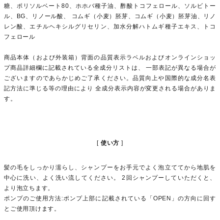
糖、ポリソルベート80、ホホバ種子油、酢酸トコフェロール、ソルビトー
ル、BG、リノール酸、 コムギ（小麦）胚芽、コムギ（小麦）胚芽油、リノ
レン酸、エチルヘキシルグリセリン、加水分解ハトムギ種子エキス、トコ
フェロール
商品本体（および外装箱）背面の品質表示ラベルおよびオンラインショッ
プ商品詳細欄に記載されている全成分リストは、 一部表記が異なる場合が
ございますのであらかじめご了承ください。品質向上や国際的な成分名表
記方法に準じる等の理由により 全成分表示内容が変更される場合がありま
す。
使い方
髪の毛をしっかり濡らし、シャンプーをお手元でよく泡立ててから地肌を
中心に洗い、よく洗い流してください。 2回シャンプーしていただくと、
より泡立ちます。
ポンプのご使用方法:ポンプ上部に記載されている「OPEN」の方向に回す
とご使用頂けます。