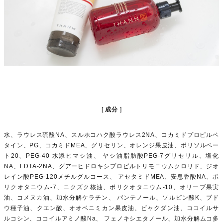
成分
水、ラウレス硫酸NA、スルホコハク酸ラウレス2NA、コカミドプロピルベ
タイン、PG、コカミドMEA、グリセリン、オレンジ果皮油、ポリソルベー
ト20、PEG-40 水添ヒマシ油、 ヤシ油脂肪酸PEG-7グリセリル、塩化
NA、EDTA-2NA、グアーヒドロキシプロピルトリモニウムクロリド、ジオ
レイン酸PEG-120メチルグルコース、 アセタミドMEA、安息香酸NA、ポ
リクオタニウム-7、ニクズク核油、ポリクオタニウム-10、オリーブ果実
油、コメヌカ油、加水分解ケラチン、 パンテノール、ソルビン酸K、ブド
ウ種子油、クエン酸、オオベニミカン果皮油、ビャクダン油、ココイルサ
ルコシン、ココイルアミノ酸Na、 フェノキシエタノール、加水分解ムコ多