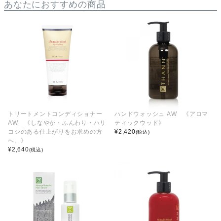
あなたにおすすめの商品
トリートメントコンディショナー
ハンドウォッシュ AW 《アロマ
AW 《しなやか・ふんわり・ハリ
ティックウッド》
コシのある仕上がりをお求めの方
¥
2,420
(税込)
へ。》
¥
2,640
(税込)