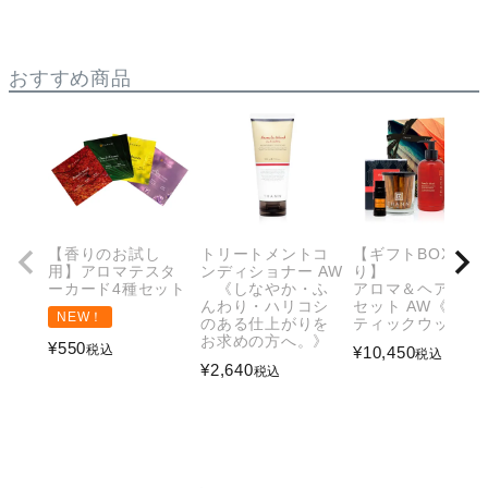
おすすめ商品
【香りのお試し
トリートメントコ
【ギフトBOX入
用】アロマテスタ
ンディショナー AW
り】
ーカード4種セット
《しなやか・ふ
アロマ＆ヘアケア
んわり・ハリコシ
セット AW《アロ
NEW！
のある仕上がりを
ティックウッド》
お求めの方へ。》
¥
550
税込
¥
10,450
税込
¥
2,640
税込