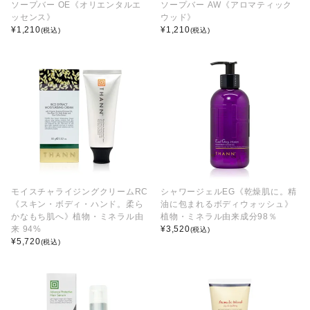
ソープバー OE《オリエンタルエ
ソープバー AW《アロマティック
ッセンス》
ウッド》
¥
1,210
¥
1,210
(税込)
(税込)
モイスチャライジングクリームRC
シャワージェルEG《乾燥肌に。精
《スキン・ボディ・ハンド。柔ら
油に包まれるボディウォッシュ》
かなもち肌へ》植物・ミネラル由
植物・ミネラル由来成分98％
来 94%
¥
3,520
(税込)
¥
5,720
(税込)