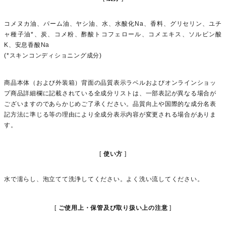
コメヌカ油、パーム油、ヤシ油、水、水酸化Na、香料、グリセリン、ユチ
ャ種子油*、炭、コメ粉、酢酸トコフェロール、コメエキス、ソルビン酸
K、安息香酸Na
(*スキンコンディショニング成分)
商品本体（および外装箱）背面の品質表示ラベルおよびオンラインショッ
プ商品詳細欄に記載されている全成分リストは、一部表記が異なる場合が
ございますのであらかじめご了承ください。品質向上や国際的な成分名表
記方法に準じる等の理由により全成分表示内容が変更される場合がありま
す。
使い方
水で濡らし、泡立てて洗浄してください。よく洗い流してください。
ご使用上・保管及び取り扱い上の注意