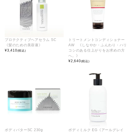
プロテクティブヘアセラム SC
トリートメントコンディショナー
《髪のための美容液》
AW 《しなやか・ふんわり・ハリ
¥
3,410
コシのある仕上がりをお求めの方
(税込)
へ。》
¥
2,640
(税込)
ボディバターSC 230g
ボディミルク EG《アールグレイ