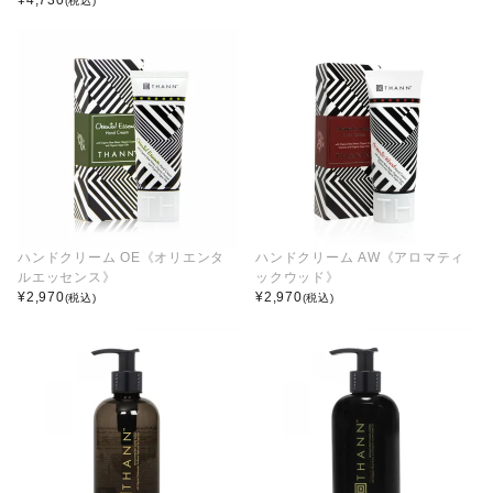
¥
4,730
(税込)
ハンドクリーム OE《オリエンタ
ハンドクリーム AW《アロマティ
ルエッセンス》
ックウッド》
¥
2,970
¥
2,970
(税込)
(税込)