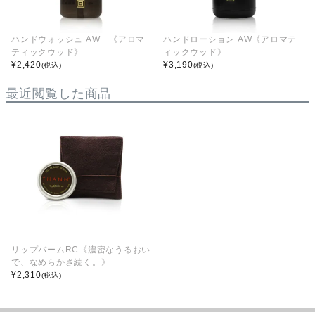
ハンドウォッシュ AW 《アロマ
ハンドローション AW《アロマテ
ティックウッド》
ィックウッド》
¥
2,420
¥
3,190
(税込)
(税込)
最近閲覧した商品
リップバームRC《濃密なうるおい
で、なめらかさ続く。》
¥
2,310
(税込)