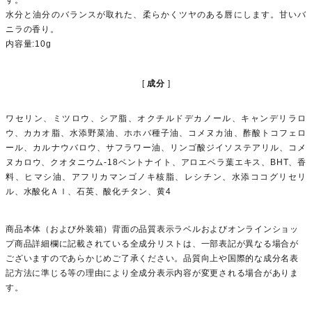
水分と油分のバランスが取れた、柔らかくツヤのある唇にします。甘いバ
ニラの香り。
内容量:10g
成分
ワセリン、ミツロウ、シア脂、オクチルドデカノール、キャンデリラロ
ウ、カカオ脂、水添野菜油、ホホバ種子油、コメヌカ油、酢酸トコフェロ
ール、カルナウバロウ、サフラワー油、リンゴ酸ジイソステアリル、コメ
ヌカロウ、クオタニウム-18ベントナイト、アロエベラ葉エキス、BHT、香
料、ヒマシ油、アフリカマンゴノキ核脂、レシチン、水添ココグリセリ
ル、水酸化Ａｌ、石英、酸化チタン、黄4
商品本体（および外装箱）背面の品質表示ラベルおよびオンラインショッ
プ商品詳細欄に記載されている全成分リストは、一部表記が異なる場合が
ございますのであらかじめご了承ください。品質向上や国際的な成分名表
記方法に準じる等の理由により全成分表示内容が変更される場合がありま
す。