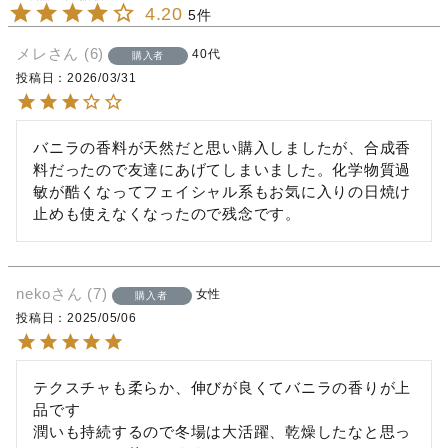
4.20
5
メレ
6
40代
購入者
投稿日
2026/03/31
バニラの香料が天然だと思い購入しましたが、合成香
料だったので友達にあげてしまいました。化学物質過
敏が酷くなってフェイシャル系もお気に入りの日焼け
止めも使えなくなったので残念です。
neko
7
女性
購入者
投稿日
2025/05/06
テクスチャも柔らか、伸びが良くてバニラの香りが上
品です

潤いも持続するので冬場は大活躍、乾燥したなと思っ