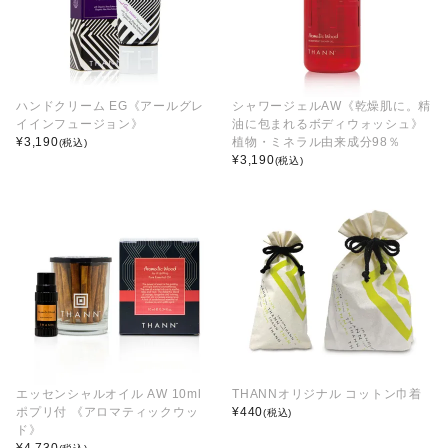
ハンドクリーム EG《アールグレ
シャワージェルAW《乾燥肌に。精
イインフュージョン》
油に包まれるボディウォッシュ》
¥
3,190
植物・ミネラル由来成分98％
(税込)
¥
3,190
(税込)
エッセンシャルオイル AW 10ml
THANNオリジナル コットン巾着
ポプリ付 《アロマティックウッ
¥
440
(税込)
ド》