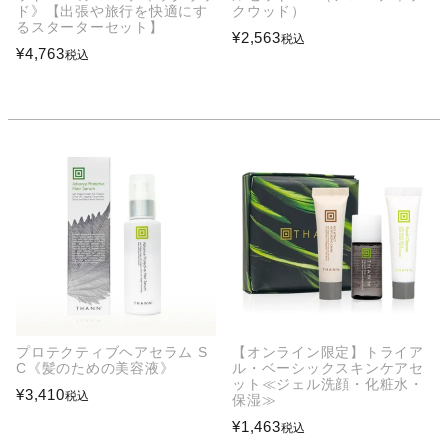
ド》【出張や旅行を快適にす
クウッド）
るスターターセット】
¥
2,563
税込
¥
4,763
税込
プロテクティブヘアセラム S
【オンライン限定】トライア
C《髪のための美容液》
ル・ベーシックスキンケアセ
ット≪ジェル洗顔・化粧水・
¥
3,410
税込
保湿≫
¥
1,463
税込