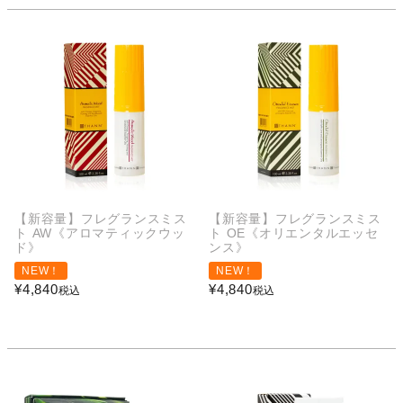
【新容量】フレグランスミス
【新容量】フレグランスミス
ト AW《アロマティックウッ
ト OE《オリエンタルエッセ
ド》
ンス》
NEW！
NEW！
¥
4,840
¥
4,840
税込
税込