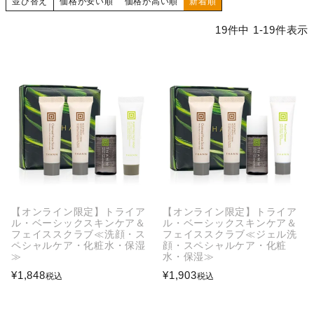
並び替え
価格が安い順
価格が高い順
新着順
19
件中
1
-
19
件表示
【オンライン限定】トライア
【オンライン限定】トライア
ル・ベーシックスキンケア＆
ル・ベーシックスキンケア＆
フェイススクラブ≪洗顔・ス
フェイススクラブ≪ジェル洗
ペシャルケア・化粧水・保湿
顔・スペシャルケア・化粧
≫
水・保湿≫
¥
1,848
¥
1,903
税込
税込