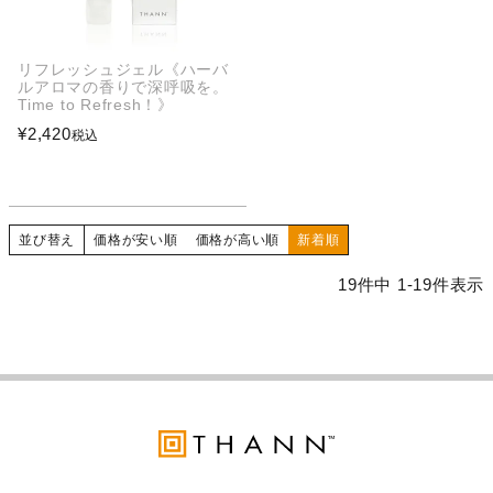
リフレッシュジェル《ハーバ
ルアロマの香りで深呼吸を。
Time to Refresh！》
¥
2,420
税込
並び替え
価格が安い順
価格が高い順
新着順
19
件中
1
-
19
件表示