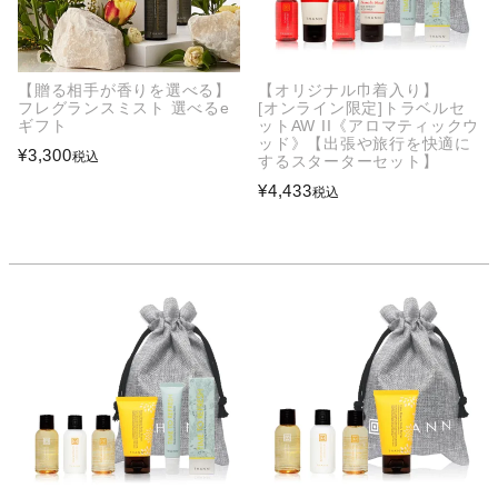
【贈る相手が香りを選べる】
【オリジナル巾着入り】
フレグランスミスト 選べるe
[オンライン限定]トラベルセ
ギフト
ットAW II《アロマティックウ
ッド》【出張や旅行を快適に
¥
3,300
税込
するスターターセット】
¥
4,433
税込