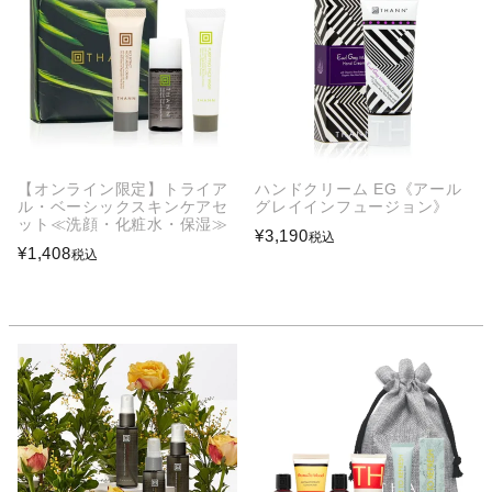
【オンライン限定】トライア
ハンドクリーム EG《アール
ル・ベーシックスキンケアセ
グレイインフュージョン》
ット≪洗顔・化粧水・保湿≫
¥
3,190
税込
¥
1,408
税込