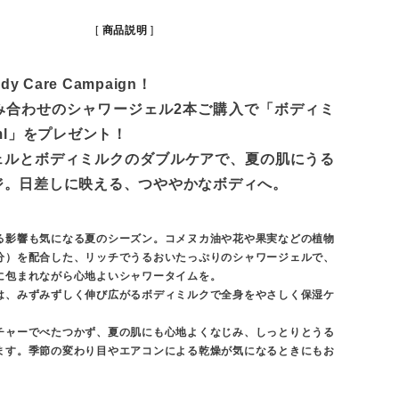
商品説明
dy Care Campaign！
み合わせのシャワージェル2本ご購入で「ボディミ
0ml」をプレゼント！
ェルとボディミルクのダブルケアで、夏の肌にうる
ジ。日差しに映える、つややかなボディへ。
る影響も気になる夏のシーズン。コメヌカ油や花や果実などの植物
分）を配合した、リッチでうるおいたっぷりのシャワージェルで、
に包まれながら心地よいシャワータイムを。
は、みずみずしく伸び広がるボディミルクで全身をやさしく保湿ケ
チャーでべたつかず、夏の肌にも心地よくなじみ、しっとりとうる
ます。季節の変わり目やエアコンによる乾燥が気になるときにもお