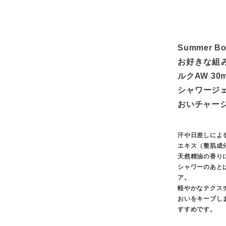
Summer Bo
お好きな組
ルクAW 3
シャワージ
おいチャー
汗や日差しによ
エキス（整肌成
天然精油の香り
シャワーのあと
ア。
軽やかなテクス
おいをキープし
すすめです。