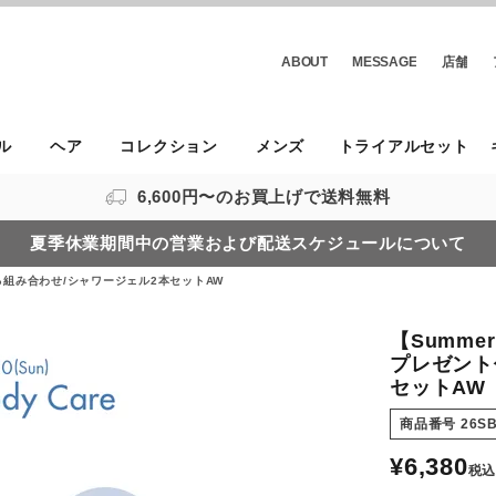
ABOUT
MESSAGE
店舗
ル
ヘア
コレクション
メンズ
トライアルセット
6,600円〜のお買上げで送料無料
夏季休業期間中の営業および配送スケジュールについて
 選べる組み合わせ/シャワージェル2本セットAW
【Summer 
プレゼント
セットAW
商品番号
26S
¥
6,380
税込