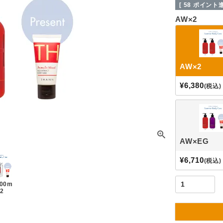
[
58
ポイント進
AW×2
AW×2
¥
6,380
税込
AW×EG
¥
6,710
税込
00m
×2