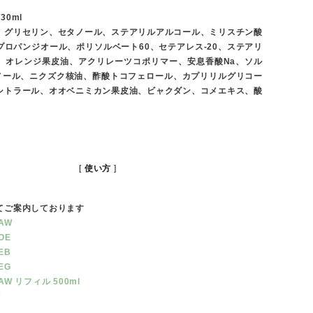
0ml
、グリセリン、セタノール、ステアリルアルコール、ミリスチン酸
プロパンジオール、ポリソルベート60、セテアレス-20、ステアリ
、オレンジ果皮油、アクリレーツコポリマー、安息香酸Na、ソル
ノール、ニクズク核油、酢酸トコフェロール、カプリリルグリコー
シトラール、オオベニミカン果皮油、ビャクダン、コメエキス、酸
使い方
てご案内しております
AW
OE
EB
EG
W リフィル 500ml
W