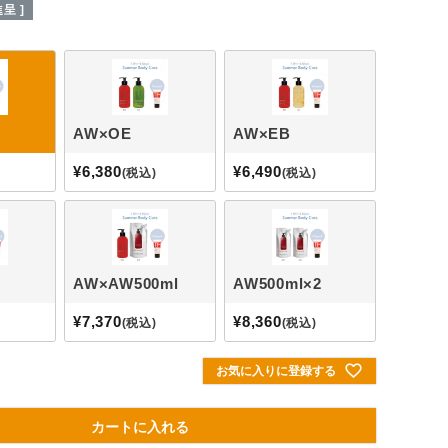
呈 ]
AW×OE
AW×EB
¥
6,380
¥
6,490
税込
税込
AW×AW500ml
AW500ml×2
¥
7,370
¥
8,360
税込
税込
お気に入りに登録する
カートに入れる