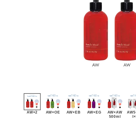
AW×2
AW×OE
AW×EB
AW×EG
AW×AW
AW5
500ml
l