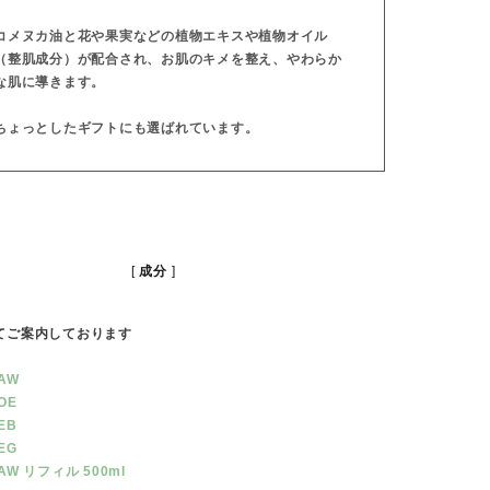
コメヌカ油と花や果実などの植物エキスや植物オイル
（整肌成分）が配合され、お肌のキメを整え、やわらか
な肌に導きます。
ちょっとしたギフトにも選ばれています。
成分
てご案内しております
AW
OE
EB
EG
W リフィル 500ml