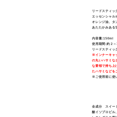
リードスティッ
エッセンシャル
オレンジ油、タ
あたたかみある
内容量:150ml
使用期間:約２～
リードスティック
※インナーキャ
の丸いハサミな
な要領で持ち上
たハサミなどを
※ご使用前に使
全成分 スイー
酸イソプロピル