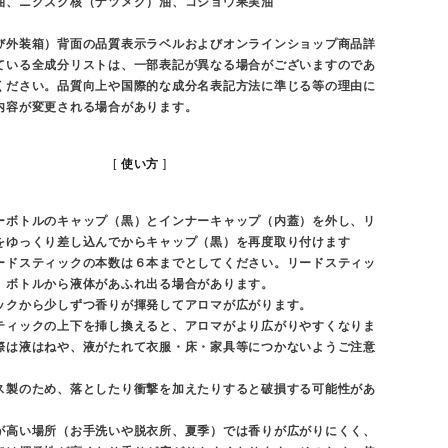
油、ニクズク核（ナツメグ）油、コショウ果実油
び外装箱）背面の品質表示ラベルおよびオンラインショップ商品詳
ている全成分リストは、一部表記が異なる場合がございますのであ
ください。品質向上や国際的な成分名表記方法に準じる等の理由に
内容が変更される場合があります。
使い方
ーボトルのキャップ（黒）とインナーキャップ（内蓋）を外し、リ
をゆっくり差し込んでからキャップ（黒）を再度取り付けます
ードスティックの本数は６本までとしてください。リードスティッ
、ボトルから液体があふれ出る場合があります。
ックから少しずつ香りが揮発してアロマが広がります。
ティックの上下を挿し換えると、アロマがより広がりやすくなりま
際は液はねや、液がたれて衣服・床・家具等につかないようご注意
ス製のため、落としたり衝撃を加えたりすると破損する可能性があ
が高い場所（お手洗いや脱衣所、夏季）では香りが広がりにくく、