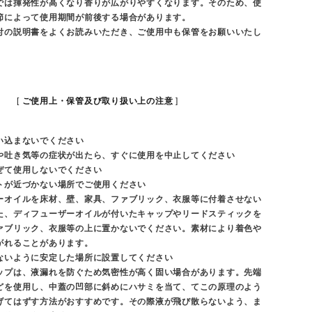
では揮発性が高くなり香りが広がりやすくなります。そのため、使
節によって使用期間が前後する場合があります。
付の説明書をよくお読みいただき、ご使用中も保管をお願いいたし
ご使用上・保管及び取り扱い上の注意
い込まないでください
や吐き気等の症状が出たら、すぐに使用を中止してください
ぜて使用しないでください
トが近づかない場所でご使用ください
ーオイルを床材、壁、家具、ファブリック、衣服等に付着させない
た、ディフューザーオイルが付いたキャップやリードスティックを
ァブリック、衣服等の上に置かないでください。素材により着色や
がれることがあります。
ないように安定した場所に設置してください
ップは、液漏れを防ぐため気密性が高く固い場合があります。先端
どを使用し、中蓋の凹部に斜めにハサミを当て、てこの原理のよう
げてはずす方法がおすすめです。その際液が飛び散らないよう、ま