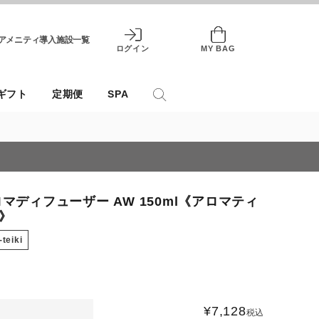
アメニティ導入施設一覧
ログイン
MY BAG
ギフト
定期便
SPA
マディフューザー AW 150ml《アロマティ
》
teiki
¥
7,128
税込