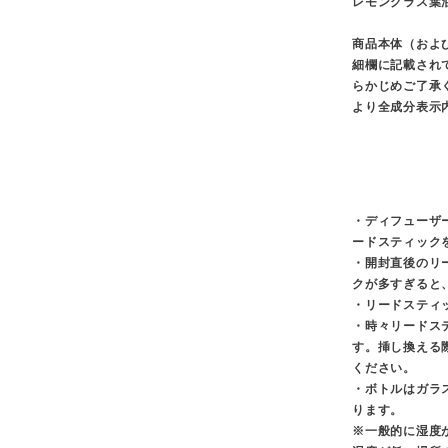
レモングラス葉
商品本体（およ
細欄に記載され
らかじめご了承
より全成分表示
・ディフューザ
ードスティック
・開封直後のリ
クが多すぎると
・リードスティ
・時々リードス
す。挿し換える
ください。
・ボトルはガラ
ります。
※一般的に湿度