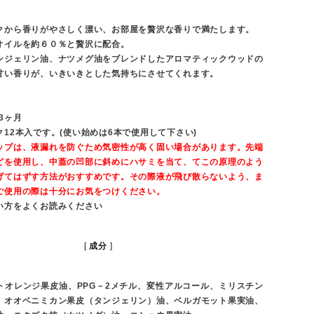
クから香りがやさしく漂い、お部屋を贅沢な香りで満たします。
オイルを約６０％と贅沢に配合。
ンジェリン油、ナツメグ油をブレンドしたアロマティックウッドの
甘い香りが、いきいきとした気持ちにさせてくれます。
3ヶ月
12本入です。(使い始めは6本で使用して下さい)
ップは、液漏れを防ぐため気密性が高く固い場合があります。先端
どを使用し、中蓋の凹部に斜めにハサミを当て、てこの原理のよう
げてはずす方法がおすすめです。その際液が飛び散らないよう、ま
ご使用の際は十分にお気をつけください。
い方をよくお読みください
成分
トオレンジ果皮油、PPG－2メチル、変性アルコール、ミリスチン
、オオベニミカン果皮（タンジェリン）油、ベルガモット果実油、