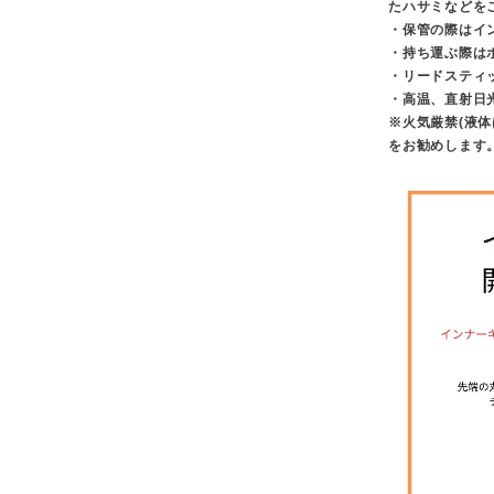
たハサミなどを
・保管の際はイ
・持ち運ぶ際は
・リードスティ
・高温、直射日
※火気厳禁(液
をお勧めします