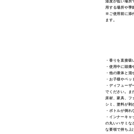
湿度が低い場所
用する場所や季
※ご使用前に添
ます。
・香りを直接吸
・使用中に頭痛
・他の液体と混
・お子様やペッ
・ディフューザ
でください。ま
床材、家具、フ
シミ、塗料が剥
・ボトルが倒れ
・インナーキャ
の丸いハサミな
な要領で持ち上