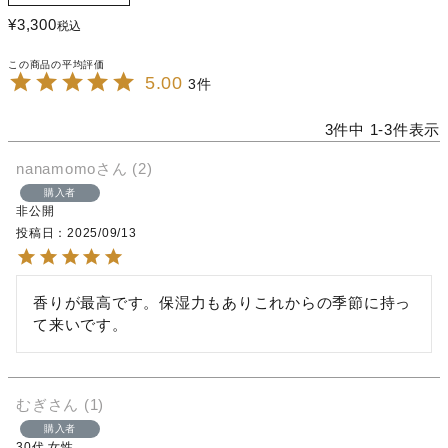
¥
3,300
税込
5.00
3
3
件中
1
-
3
件表示
nanamomo
2
購入者
非公開
投稿日
2025/09/13
香りが最高です。保湿力もありこれからの季節に持っ
て来いです。
むぎ
1
購入者
30代
女性