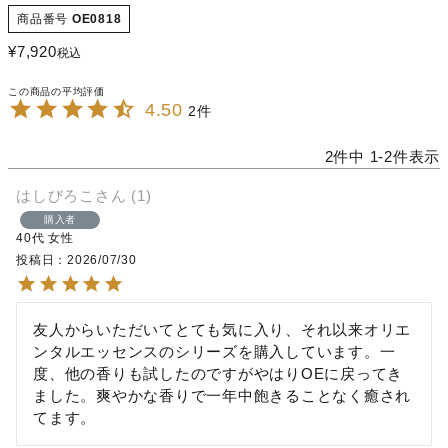
商品番号
OE0818
¥
7,920
税込
4.50
2
2
件中
1
-
2
件表示
はしびろこ
1
購入者
40代
女性
投稿日
2026/07/30
友人からいただいてとても気に入り、それ以来オリエ
ンタルエッセンスのシリーズを購入しています。一
度、他の香りも試したのですがやはりOEに戻ってき
ました。爽やかな香りで一年中飽きることなく癒され
てます。