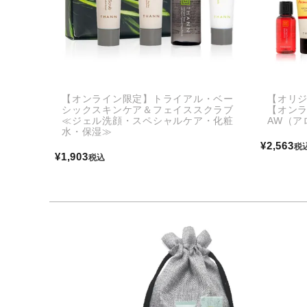
【オンライン限定】トライアル・ベー
【オリ
シックスキンケア＆フェイススクラブ
【オンラ
≪ジェル洗顔・スペシャルケア・化粧
AW（ア
水・保湿≫
¥
2,563
税
¥
1,903
税込