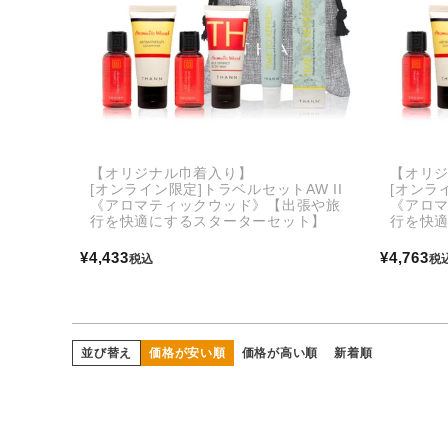
【オリジナル巾着入り】
【オリ
[オンライン限定]トラベルセットAW II
[オンラ
《アロマティックウッド》【出張や旅
《アロ
行を快適にするスターターセット】
行を快
¥
4,433
¥
4,763
税込
税
並び替え
価格が安い順
価格が高い順
新着順