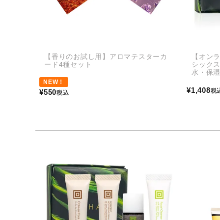
【香りのお試し用】アロマテスターカ
【オン
ード4種セット
シック
水・保
NEW！
¥
1,408
税
¥
550
税込