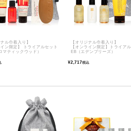
ジナル巾着入り】
【オリジナル巾着入り】
イン限定】 トライアルセット
【オンライン限定】トライア
ロマティックウッド）
EB（エデンブリーズ）
¥
2,717
込
税込