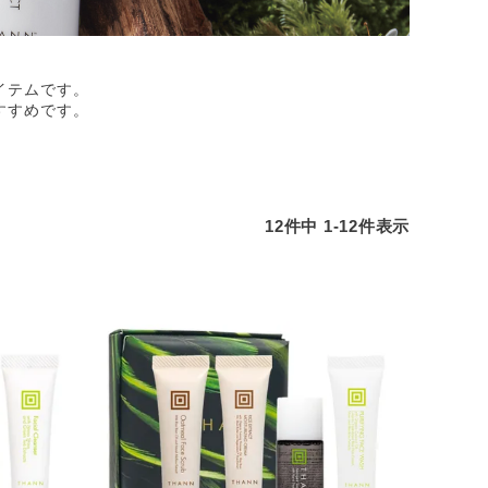
イテムです。
すすめです。
12
件中
1
-
12
件表示