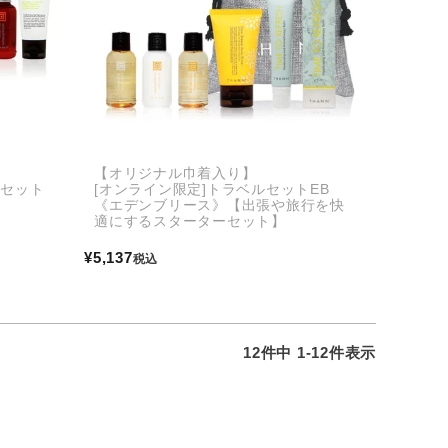
【オリジナル巾着入り】
トセット
[オンライン限定]トラベルセットEB
》
《エデンブリース》【出張や旅行を快
適にするスターターセット】
¥
5,137
税込
12
件中
1
-
12
件表示