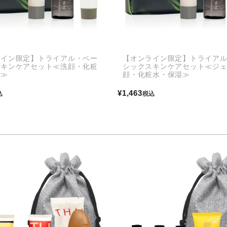
ライン限定】トライアル・ベー
【オンライン限定】トライア
スキンケアセット≪洗顔・化粧
シックスキンケアセット≪ジ
湿≫
顔・化粧水・保湿≫
¥
1,463
込
税込