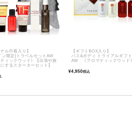
ジナル巾着入り】
【ギフトBOX入り】
イン限定]トラベルセットAW
バス&ボディ トライアルギフ
マティックウッド》【出張や旅
AW 《アロマティックウッド
適にするスターターセット】
¥
4,950
税込
込