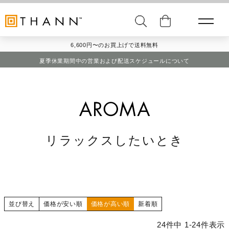
6,600円〜のお買上げで送料無料
夏季休業期間中の営業および配送スケジュールについて
リラックスしたいとき
並び替え
価格が安い順
価格が高い順
新着順
24
件中
1
-
24
件表示