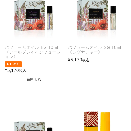
パフュームオイル EG 10ml
パフュームオイル SG 10ml
《アールグレイインフュージ
《シグナチャー》
ョン》
¥
5,170
税込
NEW！
¥
5,170
税込
在庫切れ