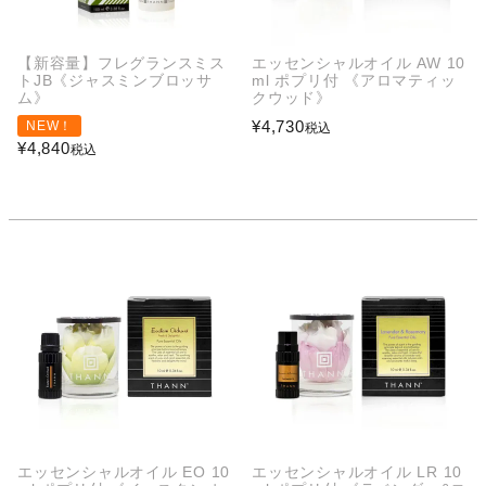
【新容量】フレグランスミス
エッセンシャルオイル AW 10
トJB《ジャスミンブロッサ
ml ポプリ付 《アロマティッ
ム》
クウッド》
¥
4,730
NEW！
税込
¥
4,840
税込
エッセンシャルオイル EO 10
エッセンシャルオイル LR 10