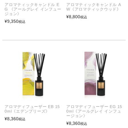
アロマティックキャンドル E
アロマティックキャンドル A
G 《アールグレイ インフュー
W《アロマティックウッド》
ジョン》
¥
8,800
税込
¥
9,350
税込
アロマディフューザー EB 15
アロマディフューザー EG 15
0ml《エデンブリーズ》
0ml《アールグレイ インフュ
ージョン》
¥
8,360
税込
¥
8,360
税込