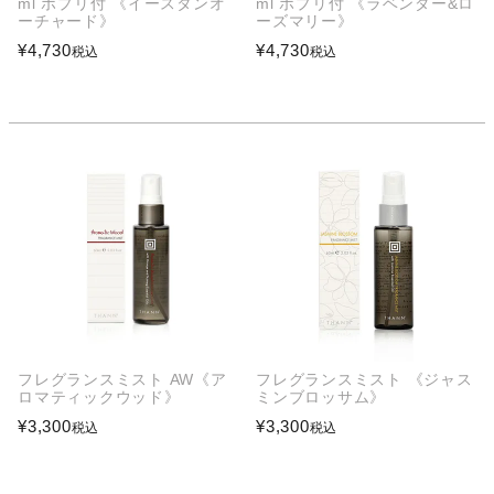
ml ポプリ付 《イースタンオ
ml ポプリ付 《ラベンダー&ロ
ーチャード》
ーズマリー》
¥
4,730
¥
4,730
税込
税込
フレグランスミスト AW《ア
フレグランスミスト 《ジャス
ロマティックウッド》
ミンブロッサム》
¥
3,300
¥
3,300
税込
税込