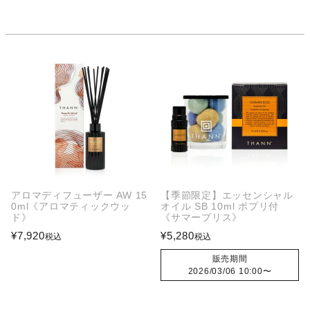
アロマディフューザー AW 15
【季節限定】エッセンシャル
0ml《アロマティックウッ
オイル SB 10ml ポプリ付
ド》
《サマーブリス》
¥
7,920
¥
5,280
税込
税込
販売期間
2026/03/06 10:00
〜