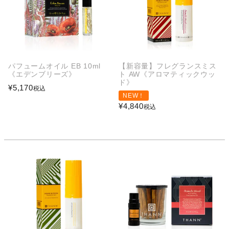
パフュームオイル EB 10ml
【新容量】フレグランスミス
《エデンブリーズ》
ト AW《アロマティックウッ
ド》
¥
5,170
税込
NEW！
¥
4,840
税込