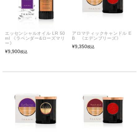
エッセンシャルオイル LR 50
アロマティックキャンドル E
ml 《ラベンダー&ローズマリ
B 《エデンブリーズ》
ー》
¥
9,350
税込
¥
9,900
税込