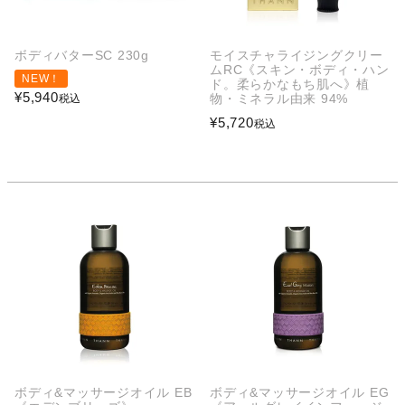
ボディバターSC 230g
モイスチャライジングクリー
ムRC《スキン・ボディ・ハン
NEW！
ド。柔らかなもち肌へ》植
¥
5,940
物・ミネラル由来 94%
税込
¥
5,720
税込
ボディ&マッサージオイル EB
ボディ&マッサージオイル EG