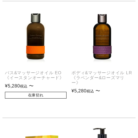
バス&マッサージオイル EO
ボディ&マッサージオイル LR
《イースタンオーチャード》
《ラベンダー&ローズマリ
ー》
¥
5,280
〜
税込
¥
5,280
〜
税込
在庫切れ