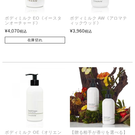
ボディミルク EO《イースタ
ボディミルク AW《アロマテ
ンオーチャード》
ィックウッド》
¥
4,070
¥
3,960
税込
税込
在庫切れ
ボディミルク OE《オリエン
【贈る相手が香りを選べる】