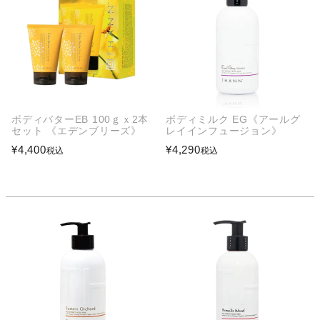
ボディバターEB 100ｇｘ2本
ボディミルク EG《アールグ
セット 《エデンブリーズ》
レイインフュージョン》
¥
4,400
¥
4,290
税込
税込