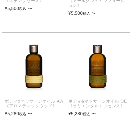
《エデンブリーズ》
《アールグレイインフュージ
ョン》
¥
5,500
〜
税込
¥
5,500
〜
税込
ボディ&マッサージオイル AW
ボディ&マッサージオイル OE
《アロマティックウッド》
《オリエンタルエッセンス》
¥
5,280
〜
¥
5,280
〜
税込
税込