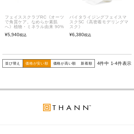
フェイススクラブRC《オーツ
バイタライジングフェイスマ
で角質ケア。なめらか素肌
スクSC《高密着モデリングマ
へ》植物・ミネラル由来 90%
スク》
¥
5,940
¥
6,380
税込
税込
4
件中
1
-
4
件表示
並び替え
価格が安い順
価格が高い順
新着順