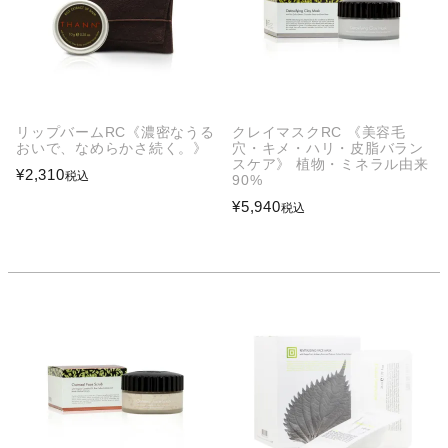
リップバームRC《濃密なうる
クレイマスクRC 《美容毛
おいで、なめらかさ続く。》
穴・キメ・ハリ・皮脂バラン
スケア》 植物・ミネラル由来
¥
2,310
税込
90%
¥
5,940
税込