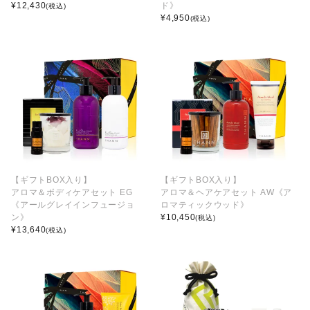
¥
12,430
ド》
(税込)
¥
4,950
(税込)
【ギフトBOX入り】
【ギフトBOX入り】
アロマ＆ボディケアセット EG
アロマ＆ヘアケアセット AW《ア
《アールグレイインフュージョ
ロマティックウッド》
ン》
¥
10,450
(税込)
¥
13,640
(税込)