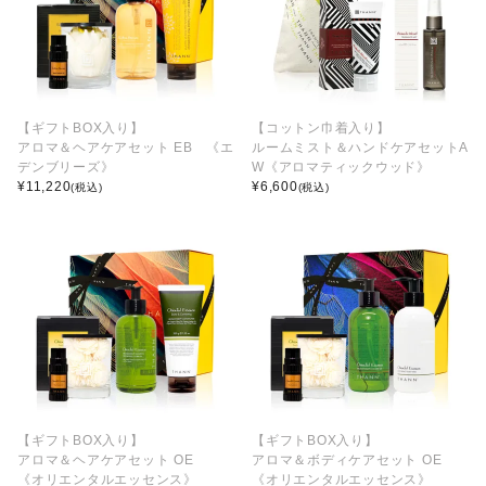
【ギフトBOX入り】
【コットン巾着入り】
アロマ＆ヘアケアセット EB 《エ
ルームミスト＆ハンドケアセットA
デンブリーズ》
W《アロマティックウッド》
¥
11,220
¥
6,600
(税込)
(税込)
【ギフトBOX入り】
【ギフトBOX入り】
アロマ＆ヘアケアセット OE
アロマ＆ボディケアセット OE
《オリエンタルエッセンス》
《オリエンタルエッセンス》