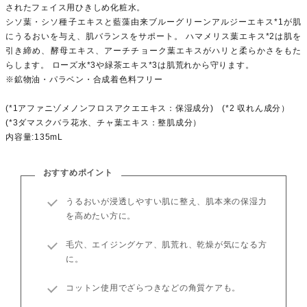
されたフェイス用ひきしめ化粧水。
シソ葉・シソ種子エキスと藍藻由来ブルーグリーンアルジーエキス*1が肌
にうるおいを与え、肌バランスをサポート。 ハマメリス葉エキス*2は肌を
引き締め、酵母エキス、アーチチョーク葉エキスがハリと柔らかさをもた
らします。 ローズ水*3や緑茶エキス*3は肌荒れから守ります。
※鉱物油・パラベン・合成着色料フリー
(*1アファニゾメノンフロスアクエエキス：保湿成分) (*2 収れん成分）
(*3ダマスクバラ花水、チャ葉エキス：整肌成分）
内容量:135mL
おすすめポイント
うるおいが浸透しやすい肌に整え、肌本来の保湿力
を高めたい方に。
毛穴、エイジングケア、肌荒れ、乾燥が気になる方
に。
コットン使用でざらつきなどの角質ケアも。