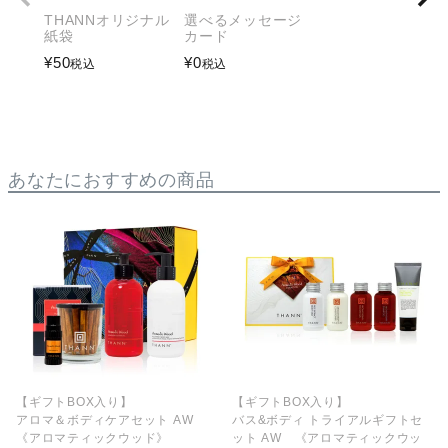
THANNオリジナル
選べるメッセージ
紙袋
カード
¥
50
¥
0
税込
税込
あなたにおすすめの商品
【ギフトBOX入り】
【ギフトBOX入り】
アロマ＆ボディケアセット AW
バス&ボディ トライアルギフトセ
《アロマティックウッド》
ット AW 《アロマティックウッ