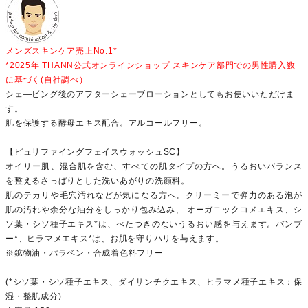
メンズスキンケア売上No.1*
*2025年 THANN公式オンラインショップ スキンケア部門での男性購入数
に基づく(自社調べ）
シェ―ビング後のアフターシェーブローションとしてもお使いいただけま
す。
肌を保護する酵母エキス配合。アルコールフリー。
【ピュリファイングフェイスウォッシュSC】
オイリー肌、混合肌を含む、すべての肌タイプの方へ。うるおいバランス
を整えるさっぱりとした洗いあがりの洗顔料。
肌のテカリや毛穴汚れなどが気になる方へ。クリーミーで弾力のある泡が
肌の汚れや余分な油分をしっかり包み込み、 オーガニックコメエキス、シ
ソ葉・シソ種子エキス*は、べたつきのないうるおい感を与えます。バンブ
ー*、ヒラマメエキス*は、お肌を守りハリを与えます。
※鉱物油・パラベン・合成着色料フリー
(*シソ葉・シソ種子エキス、ダイサンチクエキス、ヒラマメ種子エキス：保
湿・整肌成分)